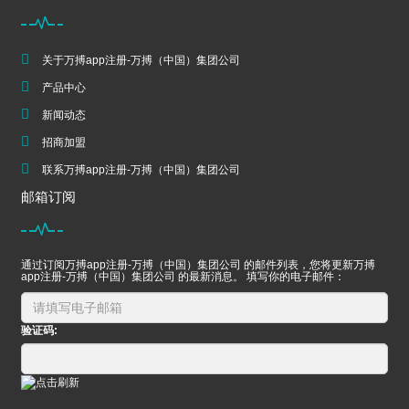
关于万搏app注册-万搏（中国）集团公司
产品中心
新闻动态
招商加盟
联系万搏app注册-万搏（中国）集团公司
邮箱订阅
通过订阅万搏app注册-万搏（中国）集团公司 的邮件列表，您将更新万搏
app注册-万搏（中国）集团公司 的最新消息。 填写你的电子邮件：
验证码: