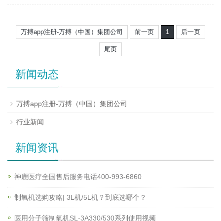
万搏app注册-万搏（中国）集团公司
前一页
1
后一页
尾页
新闻动态
万搏app注册-万搏（中国）集团公司
行业新闻
新闻资讯
神鹿医疗全国售后服务电话400-993-6860
制氧机选购攻略| 3L机/5L机？到底选哪个？
医用分子筛制氧机SL-3A330/530系列使用视频