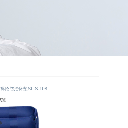
褥疮防治床垫SL-S-108
气道
根