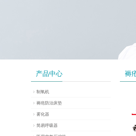
产品中心
褥
制氧机
褥疮防治床垫
雾化器
简易呼吸器