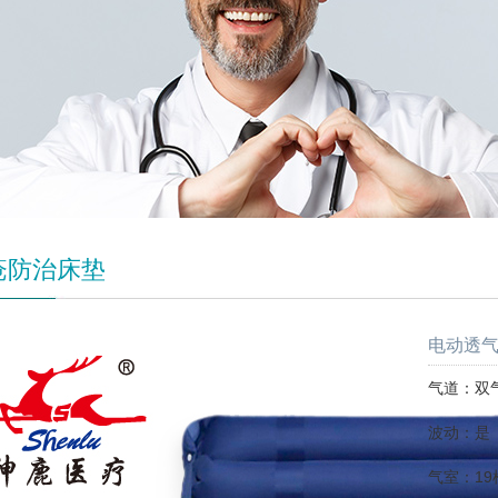
疮防治床垫
电动透气
气道：双
波动：是
气室：19